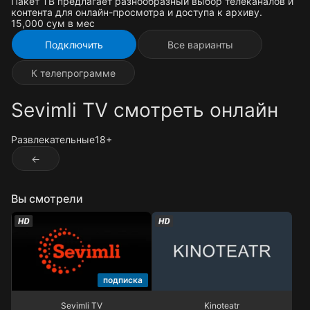
Пакет ТВ предлагает разнообразный выбор телеканалов и
контента для онлайн-просмотра и доступа к архиву.
15,000 cум в мес
Подключить
Все варианты
К телепрограмме
Sevimli TV смотреть онлайн
Развлекательные
18+
←
Вы смотрели
подписка
Sevimli TV
Kinoteatr
Sevimli TV
Kinoteatr