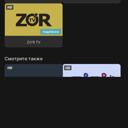
подписка
ZO'R TV
ZO'R TV
Смотрите также
Kinoteatr
MiMi
Kinoteatr
MiMi