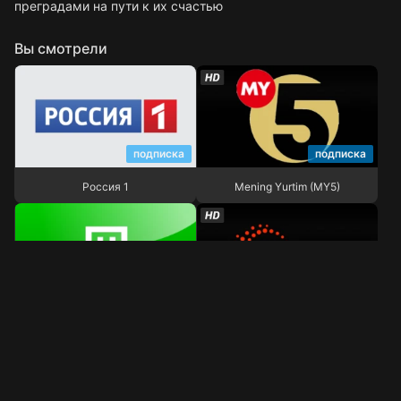
преградами на пути к их счастью
Вы смотрели
подписка
подписка
Россия 1
Mening Yurtim (MY5)
Россия 1
Mening Yurtim (MY5)
подписка
подписка
НТВ
Sevimli TV
НТВ
Sevimli TV