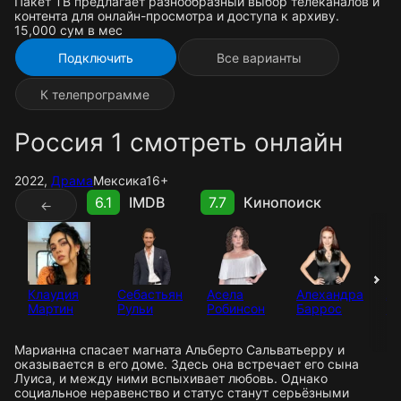
Пакет ТВ предлагает разнообразный выбор телеканалов и
контента для онлайн-просмотра и доступа к архиву.
15,000 cум в мес
Подключить
Все варианты
К телепрограмме
Россия 1 смотреть онлайн
2022,
Драма
Мексика
16+
6.1
IMDB
7.7
Кинопоиск
←
Клаудия
Себастьян
Асела
Алехандра
Л
Мартин
Рульи
Робинсон
Баррос
Гр
Марианна спасает магната Альберто Сальватьерру и
оказывается в его доме. Здесь она встречает его сына
Луиса, и между ними вспыхивает любовь. Однако
социальное неравенство и статус станут серьёзными