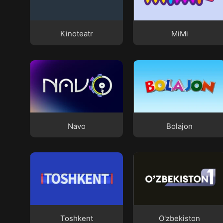
Kinoteatr
MiMi
Kinoteatr
MiMi
Navo
Bolajon
Navo
Bolajon
Toshkent
O'zbekiston
Toshkent
O'zbekiston