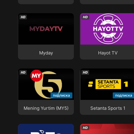
Myday
Hayot TV
Myday
Hayot TV
Mening Yurtim (MY5)
Setanta Sports 1
подписка
подписка
Mening Yurtim (MY5)
Setanta Sports 1