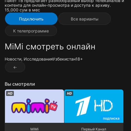
Пакет ТВ предлагает разнообразный выбор телеканалов и
контента для онлайн-просмотра и доступа к архиву.
15,000 cум в мес
Подключить
Все варианты
К телепрограмме
MiMi смотреть онлайн
Новости
, Исследования
Узбекистан
18+
←
Вы смотрели
подписка
MiMi
Первый Канал
MiMi
Первый Канал