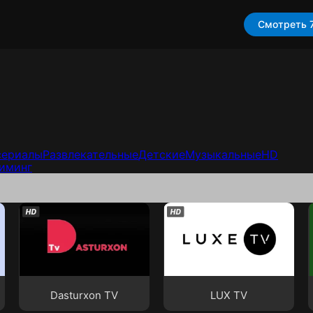
сериалы
Развлекательные
Детские
Музыкальные
HD
иминг
Dasturxon TV
LUX TV
Dasturxon TV
LUX TV