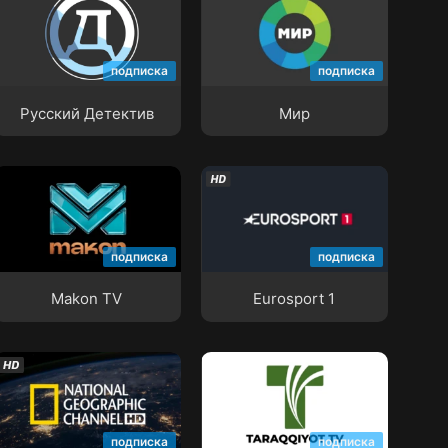
Русский Детектив
Мир
подписка
подписка
Русский Детектив
Мир
Makon TV
Eurosport 1
подписка
подписка
Makon TV
Eurosport 1
National Geographic
Channel
Taraqqiyot TV
подписка
подписка