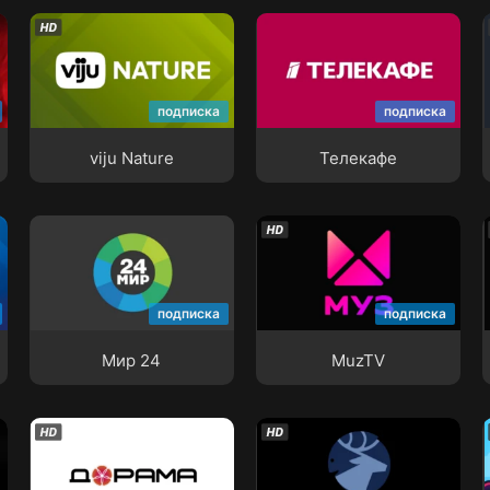
viju Nature
Телекафе
подписка
подписка
viju Nature
Телекафе
Мир 24
MuzTV
подписка
подписка
Мир 24
MuzTV