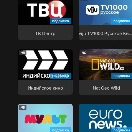
viju TV1000 Русское
ТВ Центр
Кино
подписка
подписка
ТВ Центр
viju TV1000 Русское К
Индийское кино
Nat Geo Wild
подписка
подписка
Индийское кино
Nat Geo Wild
Мульт
EuroNews
подписка
подписка