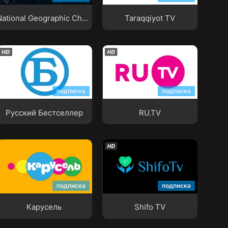
National Geographic Channel
Taraqqiyot TV
Русский Бестселлер
RU.TV
подписка
подписка
Русский Бестселлер
RU.TV
Карусель
Shifo TV
подписка
подписка
Карусель
Shifo TV