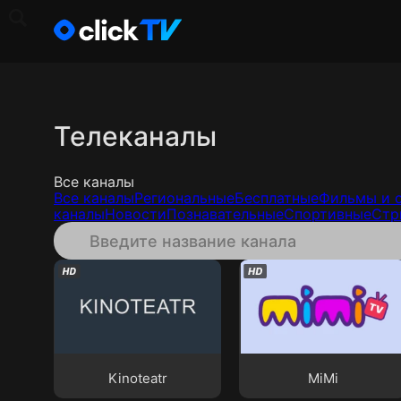
Телеканалы
Все каналы
Все каналы
Региональные
Бесплатные
Фильмы и 
каналы
Новости
Познавательные
Спортивные
Стр
Kinoteatr
MiMi
Kinoteatr
MiMi