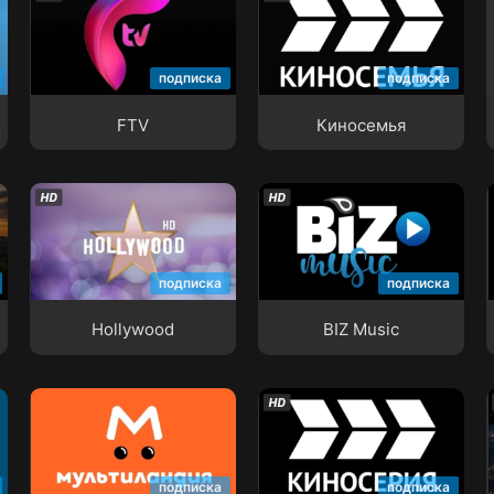
FTV
Киносемья
подписка
подписка
ино
FTV
Киносемья
Hollywood
BIZ Music
подписка
подписка
Hollywood
BIZ Music
Мультиландия
Киносерия
подписка
подписка