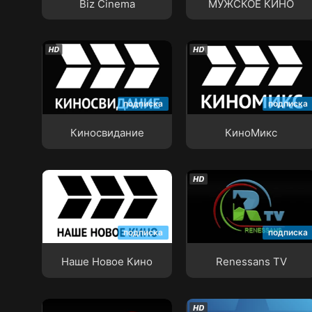
Biz Cinema
МУЖСКОЕ КИНО
Киносвидание
КиноМикс
подписка
подписка
Киносвидание
КиноМикс
Наше Новое Кино
Renessans TV
подписка
подписка
Наше Новое Кино
Renessans TV