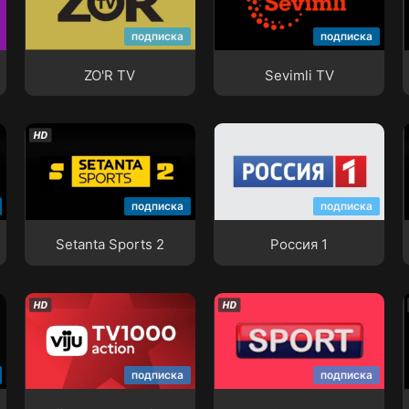
ZO'R TV
Sevimli TV
подписка
подписка
ZO'R TV
Sevimli TV
Setanta Sports 2
Россия 1
подписка
подписка
Setanta Sports 2
Россия 1
viju TV1000 Action
SportUz
подписка
подписка