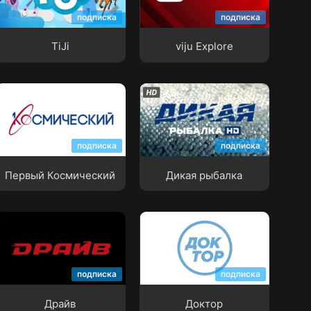
TiJi
viju Explore
подписка
подписка
TiJi
viju Explore
Первый Космический
Дикая рыбалка
подписка
подписка
Первый Космический
Дикая рыбалка
Драйв
Доктор
подписка
подписка
Драйв
Доктор