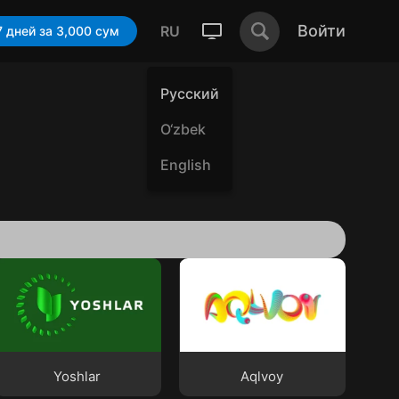
Войти
RU
Смотреть 7 дней за 3,000 cум
Русский
O‘zbek
English
Yoshlar
Aqlvoy
Yoshlar
Aqlvoy