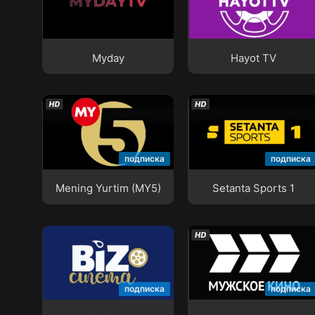
Myday
Hayot TV
Myday
Hayot TV
Mening Yurtim (MY5)
Setanta Sports 1
подписка
подписка
Mening Yurtim (MY5)
Setanta Sports 1
Biz Cinema
МУЖСКОЕ КИНО
подписка
подписка