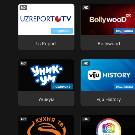
UzReport
Bollywood
подписка
подписка
UzReport
Bollywood
Уникум
viju History
подписка
подписка
Уникум
viju History