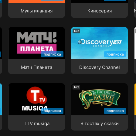
Мультиландия
Киносерия
Матч Планета
Discovery Channel
подписка
подписка
Матч Планета
Discovery Channel
TTV musiqa
В гостях у сказки
подписка
подписка
TTV musiqa
В гостях у сказки