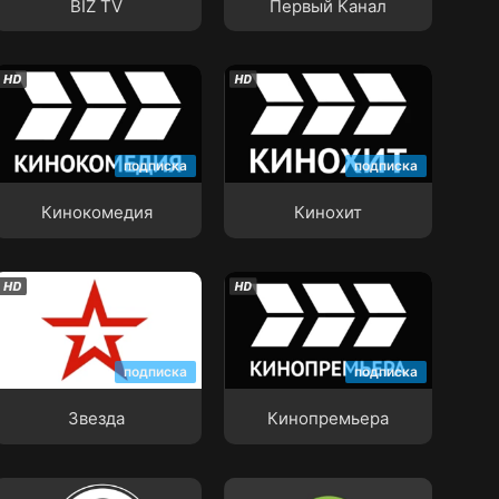
BIZ TV
Первый Канал
Кинокомедия
Кинохит
подписка
подписка
Кинокомедия
Кинохит
Звезда
Кинопремьера
подписка
подписка
Звезда
Кинопремьера