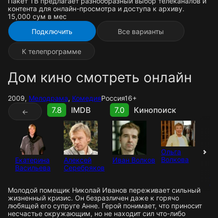
Пакет ТВ предлагает разнообразный выбор телеканалов и
контента для онлайн-просмотра и доступа к архиву.
15,000 cум в мес
Подключить
Все варианты
К телепрограмме
Дом кино смотреть онлайн
2009,
Мелодрама
,
Комедия
Россия
16+
7.8
IMDB
7.0
Кинопоиск
←
Ольга
Волкова
Екатерина
Алексей
Иван Волков
Васильева
Серебряков
В
Ду
Молодой помещик Николай Иванов переживает сильный
жизненный кризис. Он безразличен даже к горячо
любящей его супруге Анне. Герой понимает, что приносит
несчастье окружающим, но не находит сил что-либо