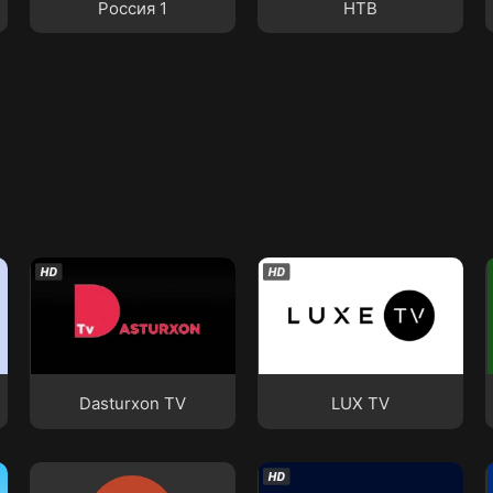
Россия 1
НТВ
Dasturxon TV
LUX TV
Dasturxon TV
LUX TV