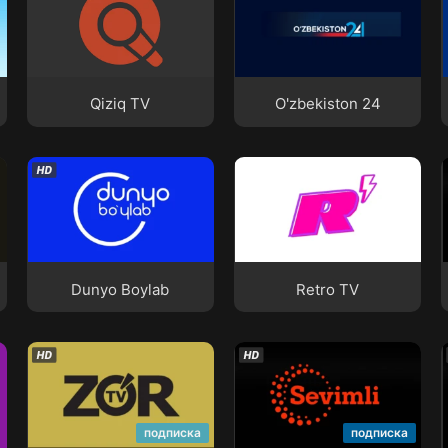
Qiziq TV
O'zbekiston 24
Qiziq TV
O'zbekiston 24
Dunyo Boylab
Retro TV
Dunyo Boylab
Retro TV
ZO'R TV
Sevimli TV
подписка
подписка