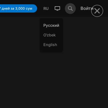
Войти
RU
Смотреть 7 дней за 3,000 cум
Русский
O‘zbek
English