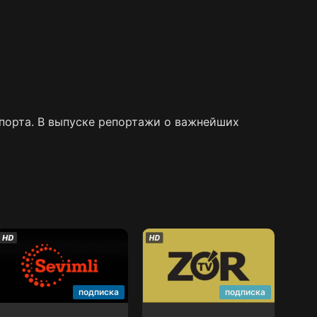
спорта. В выпуске репортажи о важнейших
Sevimli TV
ZO'R TV
подписка
подписка