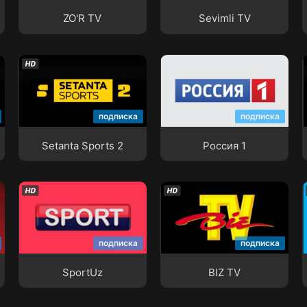
ZO'R TV
Sevimli TV
Setanta Sports 2
Россия 1
подписка
подписка
Setanta Sports 2
Россия 1
SportUz
BIZ TV
подписка
подписка
SportUz
BIZ TV