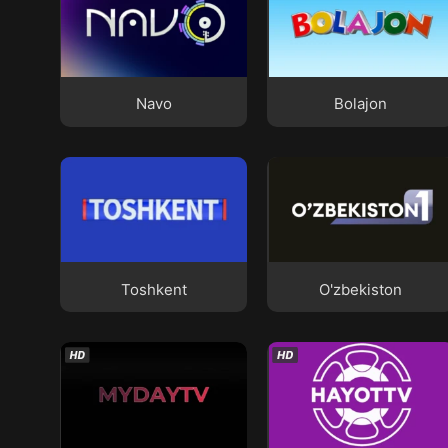
Navo
Bolajon
Navo
Bolajon
Toshkent
O'zbekiston
Toshkent
O'zbekiston
Myday
Hayot TV