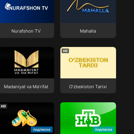
Nurafshon TV
Mahalla
Nurafshon TV
Mahalla
Madaniyat va Ma’rifat
O'zbekiston Tarixi
Madaniyat va Ma’rifat
O'zbekiston Tarixi
Milliy TV
НТВ
подписка
подписка