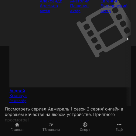
Александр
Анатолий
Евгений
Се
Арефьев
Пашинин
Березовский
Бе
Актёр
Актёр
Актёр
Ак
Андрей
Кравчук
Режиссёр
Посмотреть сериал 'Адмиралъ 1 сезон 2 серия' онлайн в
хорошем качестве на любом устройстве. Приятного
просмотра!
Главная
ТВ-каналы
Спорт
Ещё