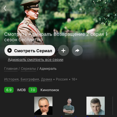
Телефон поддержки:
+998 55 516 2111
Смотреть 3650 дней бесплатно
Пользовательское соглашение
Политика конфиденциальности
Открыть приложение
Ввести промокод
Смотреть Адмиралъ Возвращение 2 серия 1
сезон бесплатно
Смотреть Сериал
Адмиралъ смотреть все серии
Главная
/
Сериалы
/
Адмиралъ
История
,
Биография
,
Драма
Россия
16+
6.9
IMDB
7.0
Кинопоиск