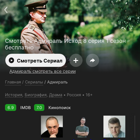
Телефон поддержки:
+998 55 516 2111
Смотреть 3650 дней бесплатно
Пользовательское соглашение
Политика конфиденциальности
Открыть приложение
Ввести промокод
Смотреть Адмиралъ Исход 8 серия 1 сезон
бесплатно
Смотреть Сериал
Адмиралъ смотреть все серии
Главная
/
Сериалы
/
Адмиралъ
История
,
Биография
,
Драма
Россия
16+
6.9
IMDB
7.0
Кинопоиск