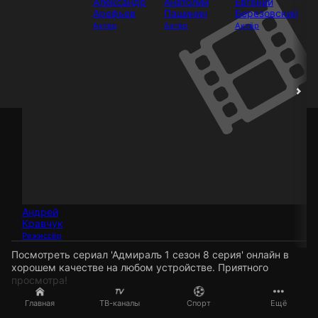
Александр
Анатолий
Евгений
Се
Арефьев
Пашинин
Березовский
Бе
Актёр
Актёр
Актёр
Ак
Андрей
Кравчук
Режиссёр
Посмотреть сериал 'Адмиралъ 1 сезон 8 серия' онлайн в
хорошем качестве на любом устройстве. Приятного
просмотра!
Главная
ТВ-каналы
Спорт
Ещё