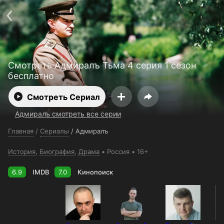
Телефон поддержки:
+998 55 516 2111
Смотреть 3650 дней бесплатно
Пользовательское соглашение
Политика конфиденциальности
Открыть приложение
Ввести промокод
Смотреть Адмиралъ Тьма 4 серия 1 сезон
бесплатно
Смотреть Сериал
Адмиралъ смотреть все серии
Главная
/
Сериалы
/
Адмиралъ
История
,
Биография
,
Драма
Россия
16+
6.9
IMDB
7.0
Кинопоиск