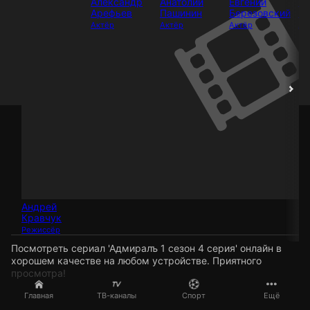
Александр
Анатолий
Евгений
Се
Арефьев
Пашинин
Березовский
Бе
Актёр
Актёр
Актёр
Ак
Андрей
Кравчук
Режиссёр
Посмотреть сериал 'Адмиралъ 1 сезон 4 серия' онлайн в
хорошем качестве на любом устройстве. Приятного
просмотра!
Главная
ТВ-каналы
Спорт
Ещё