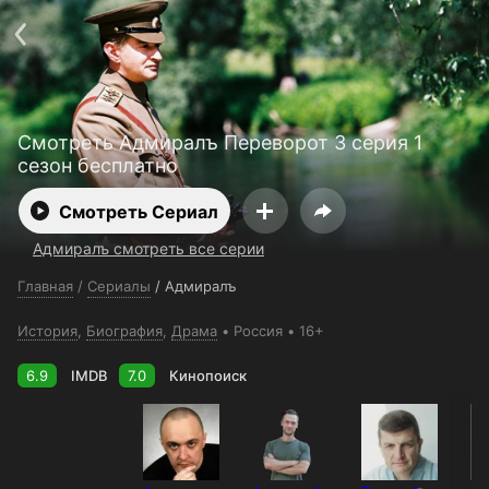
Телефон поддержки:
+998 55 516 2111
Смотреть 3650 дней бесплатно
Пользовательское соглашение
Политика конфиденциальности
Открыть приложение
Ввести промокод
Смотреть Адмиралъ Переворот 3 серия 1
сезон бесплатно
Смотреть Сериал
Адмиралъ смотреть все серии
Главная
/
Сериалы
/
Адмиралъ
История
,
Биография
,
Драма
Россия
16+
6.9
IMDB
7.0
Кинопоиск