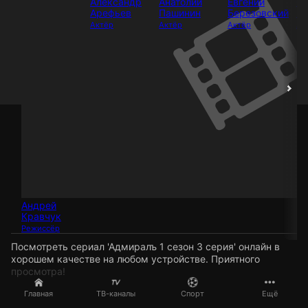
Александр
Анатолий
Евгений
Се
Арефьев
Пашинин
Березовский
Бе
Актёр
Актёр
Актёр
Ак
Андрей
Кравчук
Режиссёр
Посмотреть сериал 'Адмиралъ 1 сезон 3 серия' онлайн в
хорошем качестве на любом устройстве. Приятного
просмотра!
Главная
ТВ-каналы
Спорт
Ещё