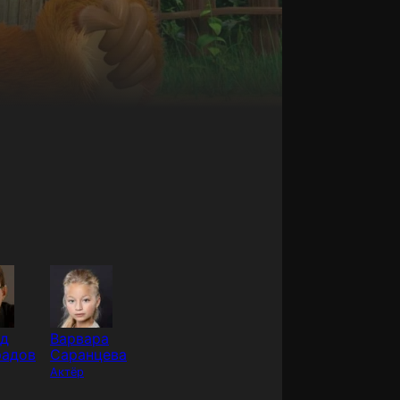
д
Варвара
радов
Саранцева
Актёр