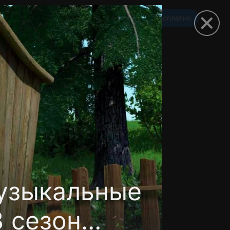
Смотреть 3650 дней бесплатно
омокод
узыкальные
3 сезон