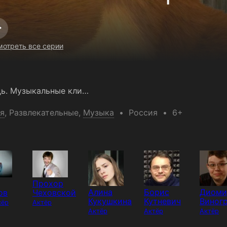
отреть все серии
Маша и Медведь. Музыкальные клипы
я
,
Развлекательные
,
Музыка
Россия
6+
Прохор
Алина
Борис
Диоми
ов
Чеховской
Кукушкина
Кутневич
Виног
сёр
Актёр
Актёр
Актёр
Актёр