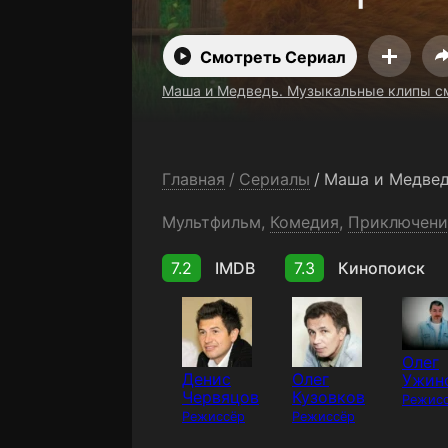
бесплатно
Смотреть Сериал
Маша и Медведь. Музыкальные клипы см
Главная
/
Сериалы
/
Мультфильм
,
Комедия
,
Приключени
7.2
IMDB
7.3
Кинопоиск
Олег
Денис
Олег
Ужин
Червяцов
Кузовков
Режис
Режиссёр
Режиссёр