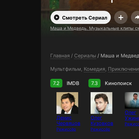
бесплатно
Смотреть Сериал
Маша и Медведь. Музыкальные клипы см
Главная
/
Сериалы
/
Мультфильм
,
Комедия
,
Приключени
7.2
IMDB
7.3
Кинопоиск
Олег
Денис
Олег
Ужин
Червяцов
Кузовков
Режис
Режиссёр
Режиссёр