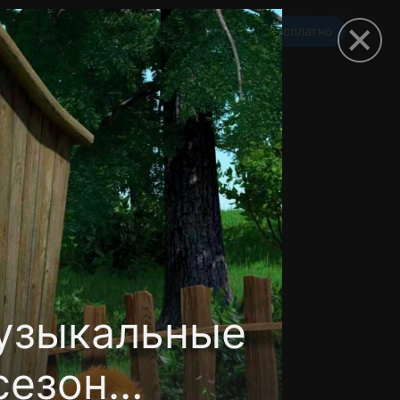
Смотреть 3650 дней бесплатно
омокод
узыкальные
сезон