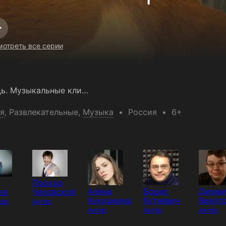
отреть все серии
Маша и Медведь. Музыкальные клипы
я
,
Развлекательные
,
Музыка
Россия
6+
Прохор
Алина
Борис
Диоми
ов
Чеховской
Кукушкина
Кутневич
Виног
сёр
Актёр
Актёр
Актёр
Актёр