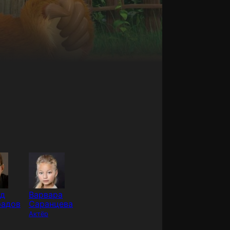
д
Варвара
радов
Саранцева
Актёр