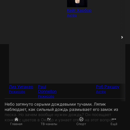
Кейт Харбор
Актёр
Лиз Уитакер
Paul
Роб Рэкшоу
Ш
Donnellon
Ло
Режиссёр
Актёр
Режиссёр
Ак
Небо затянуто серыми дождевыми тучами. Ляпик
наблюдает, как сильный дождь размывает его замок из
песка. Но зачем вообще нужен дождь? Он посещает
конкурс цветов в Окидо и узнает ответ на этот вопрос
Главная
ТВ-каналы
Спорт
Ещё