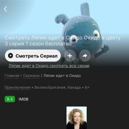
Телефон поддержки:
+998 55 516 2111
Смотреть 3650 дней бесплатно
Пользовательское соглашение
Политика конфиденциальности
Открыть приложение
Ввести промокод
Смотреть Ляпик едет в Окидо Окидо в цвету
3 серия 1 сезон бесплатно
Смотреть Сериал
Ляпик едет в Окидо смотреть все серии
Главная
/
Сериалы
/
Ляпик едет в Окидо
Приключения
Великобритания
, Канада
6+
8.4
IMDB