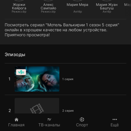
Жоржи
Алекс
Мария Мера
Мария Жуан
Мар
Кейрога
Сампайо
Баштуш
Режиссёр
Режиссёр
Актёр
Актёр
Посмотреть сериал "Мотель Валькирии 1 сезон 5 серия"
онлайн в хорошем качестве на любом устройстве.
Приятного просмотра!
Эпизоды
1 серия
1
1 серия
2 серия
2
2 серия
Главная
ТВ-каналы
Спорт
Ещё
3 серия