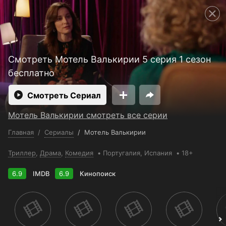
Смотреть 3650 дней бесплатно
Телефон поддержки:
+998 55 500 2111
Пользовательское соглашение
Политика конфиденциальности
Открыть приложение
Смотреть Мотель Валькирии 5 серия 1 сезон
Ввести промокод
бесплатно
Смотреть Сериал
Мотель Валькирии смотреть все серии
Главная
/
Сериалы
/
Мотель Валькирии
Триллер
,
Драма
,
Комедия
Португалия
, Испания
18+
6.9
IMDB
6.9
Кинопоиск