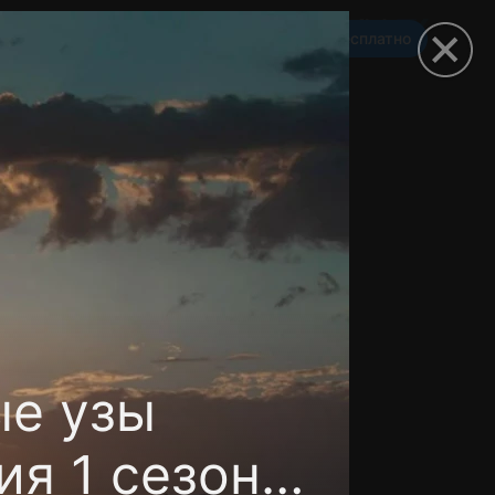
Смотреть 3650 дней бесплатно
омокод
е узы
ия 1 сезон