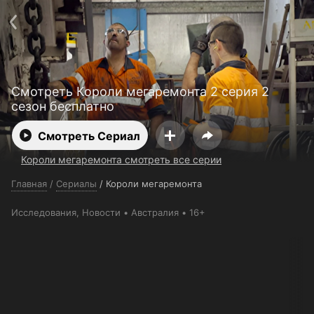
Телефон поддержки:
+998 55 516 2111
Смотреть 3650 дней бесплатно
Пользовательское соглашение
Политика конфиденциальности
Открыть приложение
Ввести промокод
Смотреть Короли мегаремонта 2 серия 2
сезон бесплатно
Смотреть Сериал
Короли мегаремонта смотреть все серии
Главная
/
Сериалы
/
Короли мегаремонта
Исследования
,
Новости
Австралия
16+