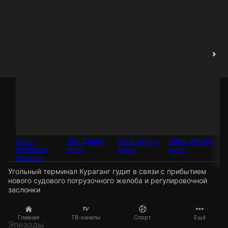
Glenn
Пол Дэвис
Стив Фрост
Harry Mitchell
Mi
Wilkinson
Актёр
Актёр
Актёр
Ак
Режиссёр
Угольный терминал Кураганг гудит в связи с прибытием
нового судового погрузочного желоба и регулировочной
заслонки
Главная
ТВ-каналы
Спорт
Ещё
Эпизоды