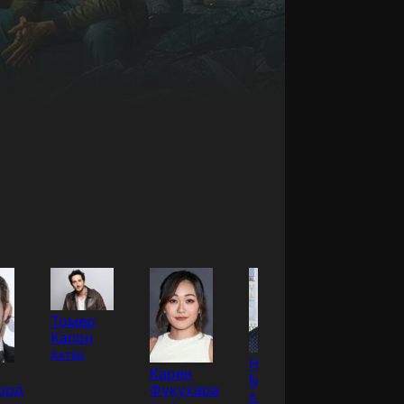
Томер
Капон
Актёр
Нэйтан
Карен
Колби
Митчелл
орд
Фукухара
Миниф
Актёр