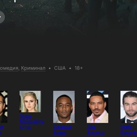
Комедия
,
Криминал
США
18+
Эрин
Мориарти
ни
Джесси
Лас
Чейс
Актёр
р
Ашер
Алонсо
Кроуф