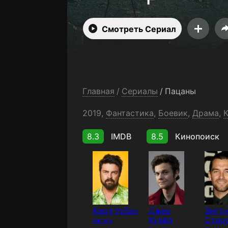
Смотреть Сериал
Главная
/
Сериалы
/
Пацаны
2019,
Фантастика
,
Боевик
,
Драма
,
8.3
IMDB
8.5
Кинопоиск
Карл Урбан
Джек
Энто
Куэйд
Стар
Актёр