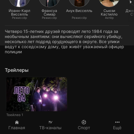
Йоанн-Карл
Франсуа
Анук Висселль
Сьюзи
Джей
Висселль
Симар
Кастилло
С
Режиссёр
Режиссёр
Режиссёр
Актёр
Четверо 15-летних друзей проводят лето 1984 года за
необычным занятием: они вычисляют серийного убийцу,
несколько лет подряд орудующего в округе. Все улики
ведут к соседскому дому, где живёт уважаемый офицер
полиции
Трейлеры
Трейлер 1
Главная
ТВ-каналы
Спорт
Ещё