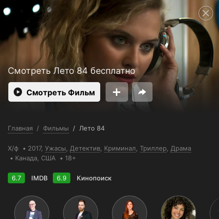
Смотреть 3650 дней бесплатно
Телефон поддержки:
+998 55 500 2111
Пользовательское соглашение
Политика конфиденциальности
Открыть приложение
Ввести промокод
Смотреть Лето 84 бесплатно
Смотреть Фильм
Главная
/
Фильмы
/
Лето 84
Х/ф
2017,
Ужасы
,
Детектив
,
Криминал
,
Триллер
,
Драма
Канада
, США
18+
6.7
IMDB
6.9
Кинопоиск