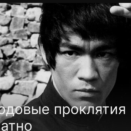
фиденциальности
Открыть приложение
Ввести пр
одовые проклятия 1
латно