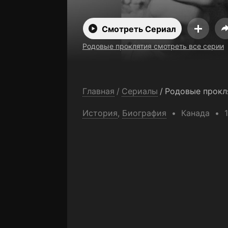
Смотреть Сериал
Родовые проклятия смотреть все серии
Главная
/
Сериалы
/
Родовые прокл
История
,
Биография
Канада