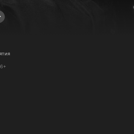
ятия
16+