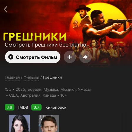
Телефон поддержки:
+998 55 516 2111
Смотреть 3650 дней бесплатно
Пользовательское соглашение
Политика конфиденциальности
Открыть приложение
Ввести промокод
Смотреть Грешники бесплатно
Смотреть Фильм
Главная
/
Фильмы
/
Грешники
Х/ф
2025,
Боевик
,
Музыка
,
Мюзикл
,
Ужасы
США
, Австралия
, Канада
16+
7.6
IMDB
6.7
Кинопоиск