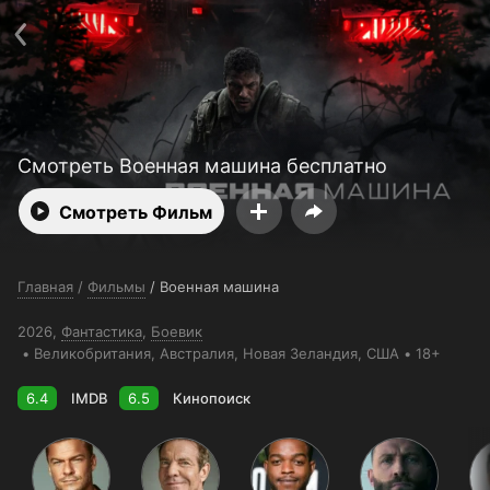
Телефон поддержки:
+998 55 516 2111
Смотреть 3650 дней бесплатно
Пользовательское соглашение
Политика конфиденциальности
Открыть приложение
Ввести промокод
Смотреть Военная машина бесплатно
Смотреть Фильм
Главная
/
Фильмы
/
Военная машина
2026,
Фантастика
,
Боевик
Великобритания
, Австралия
, Новая Зеландия
, США
18+
6.4
IMDB
6.5
Кинопоиск