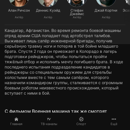
Алан Ричсон
Деннис Куэйд
Стефан
Джай Кортни
Эса
Джеймс
Актёр
Актёр
Актёр
Актёр
Кандагар, Афганистан. Во время ремонта боевой машины
отряд армии США попадает под артобстрел талибов.
Выживает лишь сапёр инженерной бригады, получив
серьёзную травму ноги и потеряв в той бойне младшего
брата. Спустя 2 года он приезжает в Колорадо в лагерь
подготовки рейнджеров, чтобы попытаться пройти
тяжёлый отбор и исполнить мечту погибшего брата. В ходе
последнего испытания подразделение кандидатов в
рейнджеры со специальным оружием для стрельбы
холостыми вместе с тем самым сапёром, которого
назначили командиром группы, сталкивается с огромным
боевым роботом неизвестного происхождения, который
вступает с ними в бой.
C фильмом Военная машина так же смотрят
Главная
ТВ-каналы
Спорт
Ещё