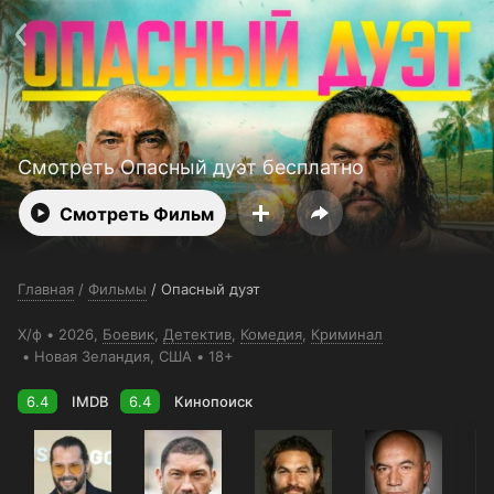
Телефон поддержки:
+998 55 516 2111
Смотреть 3650 дней бесплатно
Пользовательское соглашение
Политика конфиденциальности
Открыть приложение
Ввести промокод
Смотреть Опасный дуэт бесплатно
Смотреть Фильм
Главная
/
Фильмы
/
Опасный дуэт
Х/ф
2026,
Боевик
,
Детектив
,
Комедия
,
Криминал
Новая Зеландия
, США
18+
6.4
IMDB
6.4
Кинопоиск