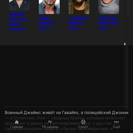
Анхель
Дэйв
Джейсон
Темуэра
Ф
Мануэль
Батиста
Момоа
Моррисон
А
Сото
Актёр
Актёр
Актёр
Ак
Режиссёр
Военный Джеймс живёт на Гавайях, а полицейский Джонни
— в Оклахоме. Они — сводные братья, которые много лет
враждуют и давно не разговаривают друг с другом. Но
Главная
ТВ-каналы
Спорт
Ещё
парни вынуждены забыть о былых противоречиях и