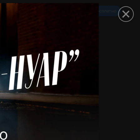
Смотреть 3650 дней бесплатно
омокод
о