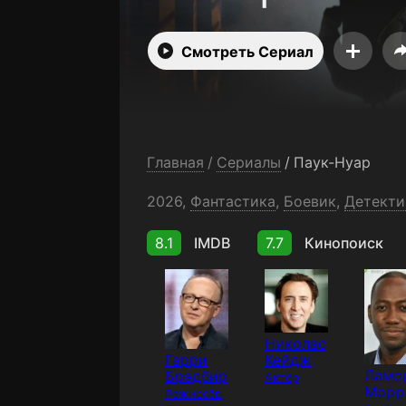
Смотреть Сериал
Главная
/
Сериалы
/
Паук-Нуар
2026,
Фантастика
,
Боевик
,
Детекти
8.1
IMDB
7.7
Кинопоиск
Николас
Гарри
Кейдж
Ламо
Брэдбир
Актёр
Морр
Режиссёр