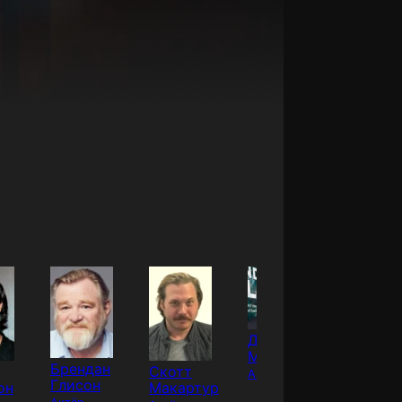
Джо
Массинджилл
Брендан
Майкл
Скотт
Актёр
Глисон
Костро
он
Макартур