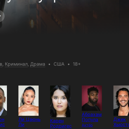
в
,
Криминал
,
Драма
США
18+
Абрахам
рн
Ли Цзюнь
Джек
Попула
Карен
ис
Ли
Хьюст
Родригес
Актёр