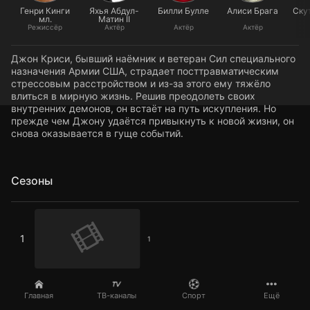
Генри Кинги
Яхья Абдул-
Билли Булле
Алиси Брага
Ску
мл.
Матин II
Режиссёр
Актёр
Актёр
Актёр
Джон Криси, бывший наёмник и ветеран Сил специального
назначения Армии США, страдает посттравматическим
стрессовым расстройством и из-за этого ему тяжёло
влиться в мирную жизнь. Решив преодолеть своих
внутренних демонов, он встаёт на путь искупления. Но
прежде чем Джону удаётся привыкнуть к новой жизни, он
снова оказывается в гуще событий.
Сезоны
1
1
1
Главная
ТВ-каналы
Спорт
Ещё