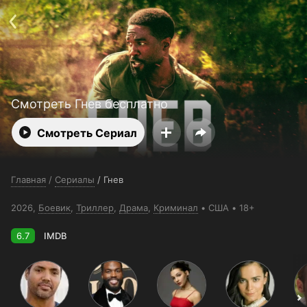
Телефон поддержки:
+998 55 516 2111
Смотреть 3650 дней бесплатно
Пользовательское соглашение
Политика конфиденциальности
Открыть приложение
Ввести промокод
Смотреть Гнев бесплатно
Смотреть Сериал
Главная
/
Сериалы
/
Гнев
2026,
Боевик
,
Триллер
,
Драма
,
Криминал
США
18+
6.7
IMDB