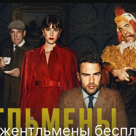
фиденциальности
Открыть приложение
Ввести пр
жентльмены беспл