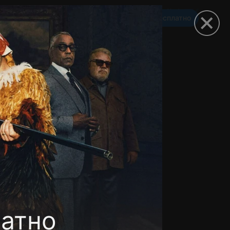
Смотреть 3650 дней бесплатно
омокод
атно