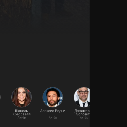
Шанель
Алексис Родни
Джанкарло
Руби Сиа
Крессвелл
Эспозито
Актёр
Актёр
Актёр
Актёр