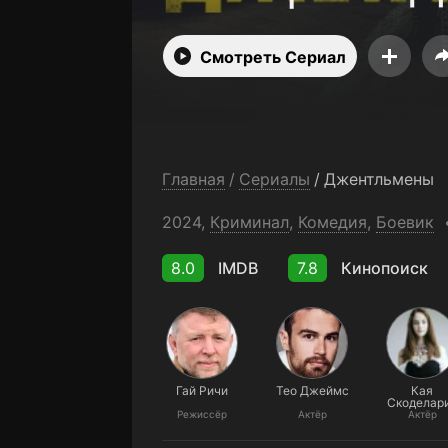
Смотреть Сериал
Главная
/
Сериалы
/
Джентльмены
2024,
Криминал
,
Комедия
,
Боевик
8.0
IMDB
7.8
Кинопоиск
Гай Ричи
Тео Джеймс
Кая
Скоделар
Режиссёр
Актёр
Актёр