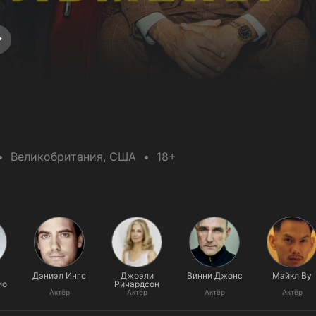
Великобритания
, США
18+
Дэниэл Ингс
Джоэли
Винни Джонс
Майкл Ву
ио
Ричардсон
Актёр
Актёр
Актёр
Актёр