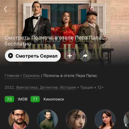
Телефон поддержки:
+998 55 516 2111
Смотреть 3650 дней бесплатно
Пользовательское соглашение
Политика конфиденциальности
Открыть приложение
Ввести промокод
Смотреть Полночь в отеле Пера Палас
бесплатно
Смотреть Сериал
Главная
/
Сериалы
/
Полночь в отеле Пера Палас
2022,
Фантастика
,
Детектив
,
История
Турция
12+
7.0
IMDB
7.7
Кинопоиск