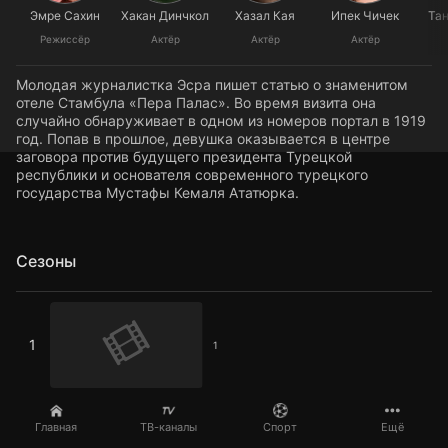
Эмре Сахин
Хакан Динчкол
Хазал Кая
Ипек Чичек
Та
Режиссёр
Актёр
Актёр
Актёр
Молодая журналистка Эсра пишет статью о знаменитом
отеле Стамбула «Пера Палас». Во время визита она
случайно обнаруживает в одном из номеров портал в 1919
год. Попав в прошлое, девушка оказывается в центре
заговора против будущего президента Турецкой
республики и основателя современного турецкого
государства Мустафы Кемаля Ататюрка.
Сезоны
1
1
1
Главная
ТВ-каналы
Спорт
Ещё