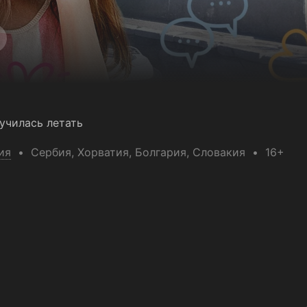
аучилась летать
ия
Сербия
, Хорватия
, Болгария
, Словакия
16+