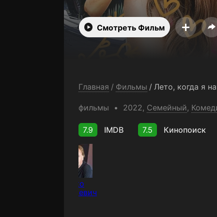
Смотреть Фильм
Главная
/
Фильмы
/
Лето, когда я н
фильмы
2022,
Семейный
,
Комед
7.9
IMDB
7.5
Кинопоиск
Жарко
Лаушевич
Актёр