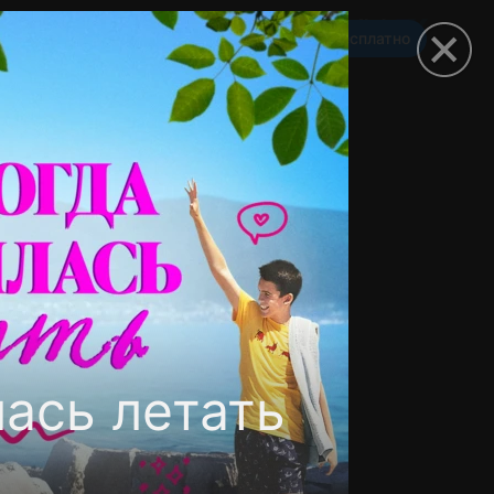
Смотреть 3650 дней бесплатно
омокод
лась летать