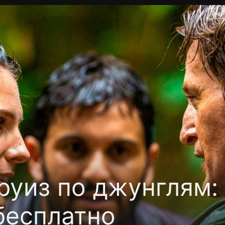
фиденциальности
Открыть приложение
Ввести пр
руиз по джунглям:
бесплатно