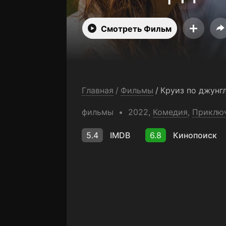
Смотреть Фильм
Главная
/
Фильмы
/
Круиз по джунг
фильмы
2022,
Комедия
,
Приклю
5.4
IMDB
6.8
Кинопоиск