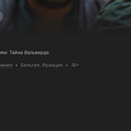
лям: Тайна Вальверде
чения
Бельгия
, Франция
18+