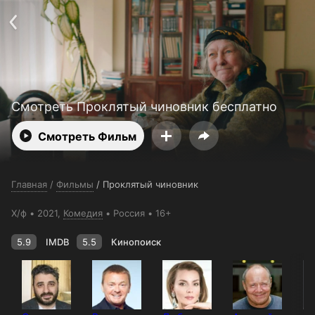
Телефон поддержки:
+998 55 516 2111
Смотреть 3650 дней бесплатно
Пользовательское соглашение
Политика конфиденциальности
Открыть приложение
Ввести промокод
Смотреть Проклятый чиновник бесплатно
Смотреть Фильм
Главная
/
Фильмы
/
Проклятый чиновник
Х/ф
2021,
Комедия
Россия
16+
5.9
IMDB
5.5
Кинопоиск