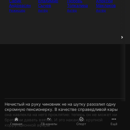
Сарик
Владимир
Любовь
Алексей
М
Андреасян
Сычев
Толкалина
Маклаков
Ла
Режиссёр
Актёр
Актёр
Актёр
Ак
Нечистый на руку чиновник не на шутку разозлил одну
скромную пенсионерку. В качестве справедливой кары
она навлекла на него проклятие: теперь он не может ни
брать, ни давать взятки. И это накануне крупной
Главная
ТВ-каналы
Спорт
Ещё
коррупционной аферы