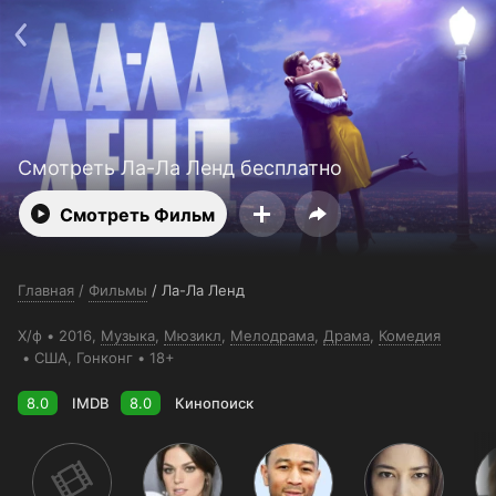
Телефон поддержки:
+998 55 516 2111
Смотреть 3650 дней бесплатно
Пользовательское соглашение
Политика конфиденциальности
Открыть приложение
Ввести промокод
Смотреть Ла-Ла Ленд бесплатно
Смотреть Фильм
Главная
/
Фильмы
/
Ла-Ла Ленд
Х/ф
2016,
Музыка
,
Мюзикл
,
Мелодрама
,
Драма
,
Комедия
США
, Гонконг
18+
8.0
IMDB
8.0
Кинопоиск