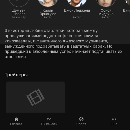
Дэмьен
Калли
Джон Ледженд
Соноя
Дже
Шазелл
Эрнандес
Мидзуно
Режиссёр
Актёр
Актёр
Актёр
Это история любви старлетки, которая между
прослушиваниями подаёт кофе состоявшимся
кинозвёздам, и фанатичного джазового музыканта,
вынужденного подрабатывать в заштатных барах. Но
пришедший к влюблённым успех начинает подтачивать их
отношения
Трейлеры
Трейлер 1
Главная
ТВ-каналы
Спорт
Ещё