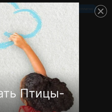
Смотреть 3650 дней бесплатно
омокод
ать Птицы-