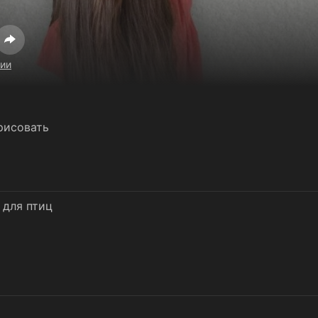
рии
рисовать
 для птиц