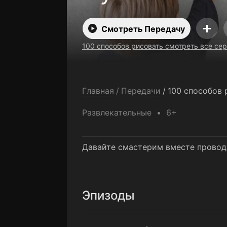
Смотреть Передачу
100 cпособов рисовать смотреть все се
Главная
/
Передачи
/
100 cпособов 
Развлекательные
6+
Давайте смастерим вместе провод
Эпизоды
Переводная картинка